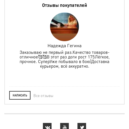
Отзывы покупателей
Инкогнито 0627
Заказываем не первый раз именные пояса,
Б
спортивный и тренировочный костюм , все хорошего
качества, прошито аккуратно рекомендую
Отл
у
Все отзывы
НАПИСАТЬ