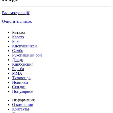
Вы смотрели (
0
)
Очистить список
Каталог
Каратэ
Бокс
Киокушинкай
Самбо
Рукопашный бой
Дзюдо
Кикбоксинг
Борьба
MMA
Тхэквондо
Новинки
Скидки
Популярное
Информация
О компании
Контакты