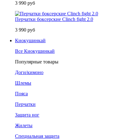
3 990 руб
Перчатки боксерские Clinch fight 2.0
3 990 руб
Киокушинкай
Все Киокушинкай
Популярные товары
Доги/кимоно
Шлемы
Пояса
Перчатки
Защита ног
Жилеты
Специальная защита