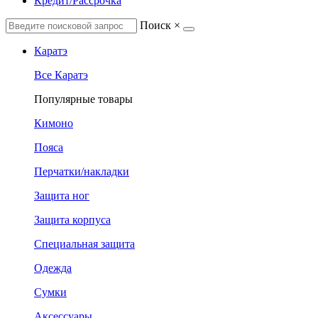
Кредит/Рассрочка
Поиск
×
Каратэ
Все Каратэ
Популярные товары
Кимоно
Пояса
Перчатки/накладки
Защита ног
Защита корпуса
Специальная защита
Одежда
Сумки
Аксессуары