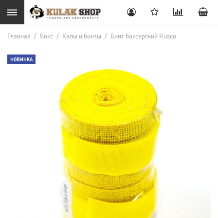
Главная
/
Бокс
/
Капы и бинты
/
Бинт боксерский Rusco
НОВИНКА