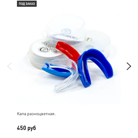
ПОД ЗАКАЗ
ПОД
Капа разноцветная.
Бин
450 руб
50