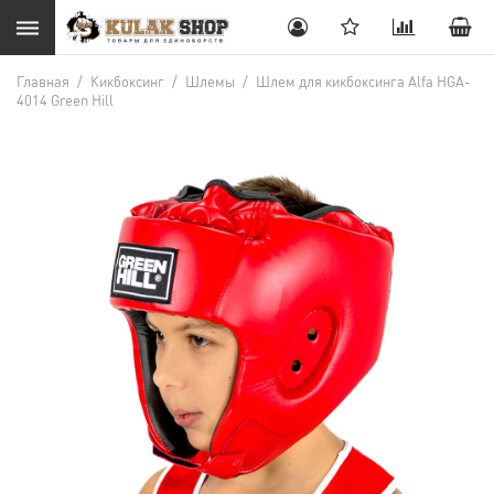
Главная
/
Кикбоксинг
/
Шлемы
/
Шлем для кикбоксинга Alfa HGA-
4014 Green Hill