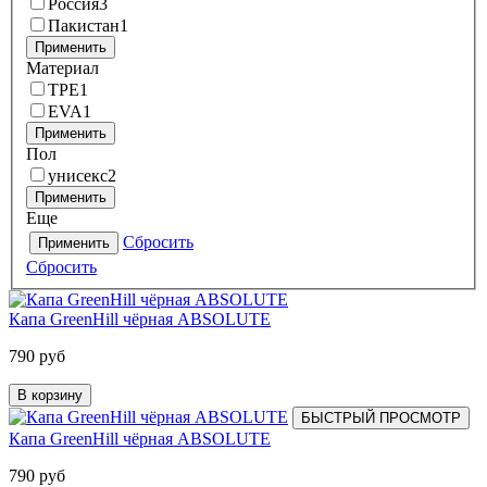
Россия
3
Пакистан
1
Применить
Материал
ТРЕ
1
EVA
1
Применить
Пол
унисекс
2
Применить
Еще
Сбросить
Применить
Сбросить
Капа GreenHill чёрная ABSOLUTE
790 руб
В корзину
БЫСТРЫЙ ПРОСМОТР
Капа GreenHill чёрная ABSOLUTE
790 руб