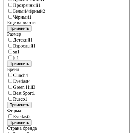
Прозрачный
1
Белый/чёрный
2
Чёрный
1
Еще варианты
Применить
Размер
Детский
1
Взрослый
1
sn
1
jn
1
Применить
Бренд
Clinch
4
Everlast
4
Green Hill
3
Best Sport
1
Rusco
1
Применить
Фирма
Everlast
2
Применить
Страна бренда