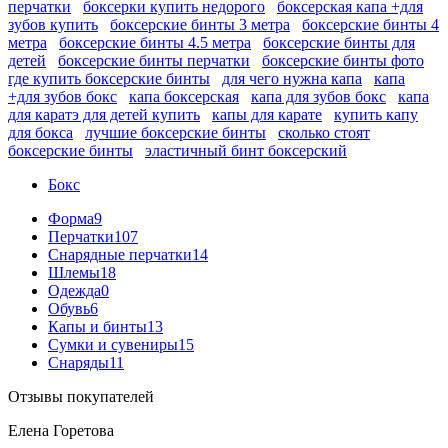
перчатки
боксерки купить недорого
боксерская капа +для
зубов купить
боксерские бинты 3 метра
боксерские бинты 4
метра
боксерские бинты 4.5 метра
боксерские бинты для
детей
боксерские бинты перчатки
боксерские бинты фото
где купить боксерские бинты
для чего нужна капа
капа
+для зубов бокс
капа боксерская
капа для зубов бокс
капа
для каратэ для детей купить
капы для карате
купить капу
для бокса
лучшие боксерские бинты
сколько стоят
боксерские бинты
эластичный бинт боксерский
Бокс
Форма
9
Перчатки
107
Снарядные перчатки
14
Шлемы
18
Одежда
0
Обувь
6
Капы и бинты
13
Сумки и сувениры
15
Снаряды
11
Отзывы покупателей
Елена Горетова