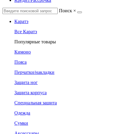
Кредит/Рассрочка
Поиск
×
Каратэ
Все Каратэ
Популярные товары
Кимоно
Пояса
Перчатки/накладки
Защита ног
Защита корпуса
Специальная защита
Одежда
Сумки
Аксессуары