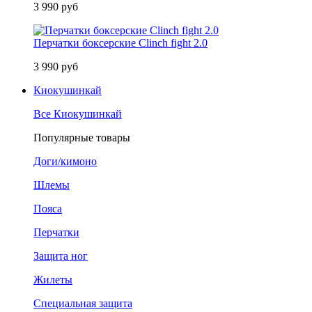
3 990 руб
Перчатки боксерские Clinch fight 2.0
3 990 руб
Киокушинкай
Все Киокушинкай
Популярные товары
Доги/кимоно
Шлемы
Пояса
Перчатки
Защита ног
Жилеты
Специальная защита