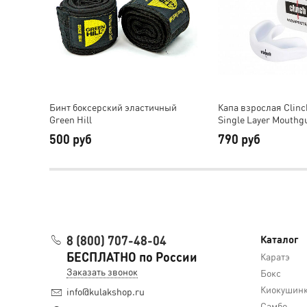
Бинт боксерский эластичный
Капа взрослая Clinc
Green Hill
Single Layer Mouthg
500 руб
790 руб
8 (800) 707-48-04
Каталог
БЕСПЛАТНО по России
Каратэ
Заказать звонок
Бокс
Киокушин
info@kulakshop.ru
Самбо