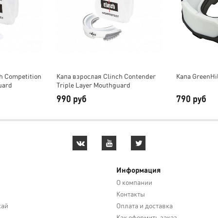
h Competition
Капа взрослая Clinch Contender
Капа GreenHi
uard
Triple Layer Mouthguard
990 руб
790 руб
Информация
О компании
Контакты
кай
Оплата и доставка
Как оформить заказ