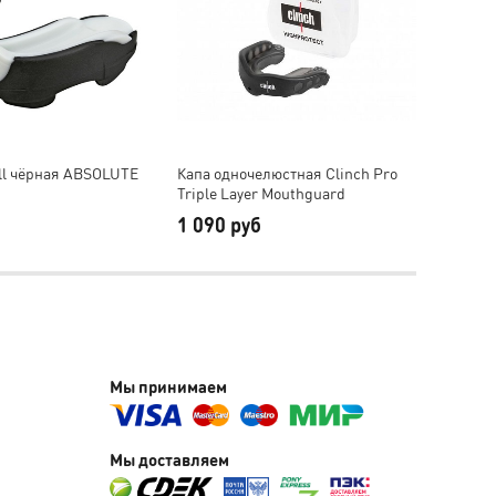
ll чёрная ABSOLUTE
Капа одночелюстная Clinch Pro
Капа о
Triple Layer Mouthguard
Punch 
1 090 руб
990 
Мы принимаем
Мы доставляем