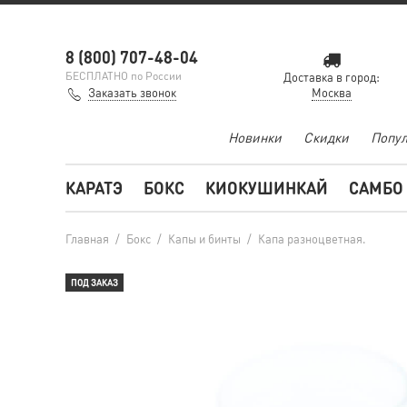
8 (800) 707-48-04
БЕСПЛАТНО по России
Доставка в город:
Заказать звонок
Москва
Новинки
Скидки
Попул
КАРАТЭ
БОКС
КИОКУШИНКАЙ
САМБО
Главная
/
Бокс
/
Капы и бинты
/
Капа разноцветная.
ПОД ЗАКАЗ