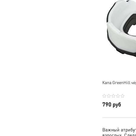
Капа GreenHill 
790 руб
Важный атрибут 
взрослых. Сдел