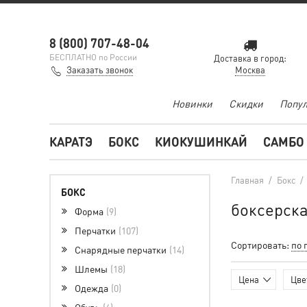
8 (800) 707-48-04
БЕСПЛАТНО по России
Доставка в город:
Заказать звонок
Москва
Новинки
Скидки
Попул
КАРАТЭ
БОКС
КИОКУШИНКАЙ
САМБО
Главная
/
Бокс
/
БОКС
боксерска
Форма
9
Перчатки
107
Сортировать:
по 
Снарядные перчатки
14
Шлемы
18
Цена
Цве
Одежда
0
Обувь
6