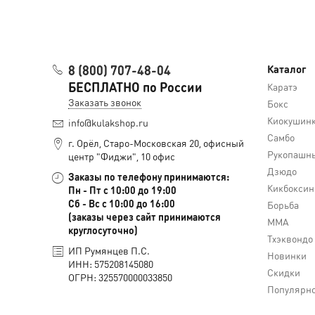
8 (800) 707-48-04
Каталог
БЕСПЛАТНО по России
Каратэ
Заказать звонок
Бокс
Киокушин
info@kulakshop.ru
Самбо
г. Орёл, Старо-Московская 20, офисный
Рукопашны
центр "Фиджи", 10 офис
Дзюдо
Заказы по телефону принимаются:
Кикбоксин
Пн - Пт с 10:00 до 19:00
Сб - Вс с 10:00 до 16:00
Борьба
(заказы через сайт принимаются
MMA
круглосуточно)
Тхэквондо
ИП Румянцев П.С.
Новинки
ИНН: 575208145080
Скидки
ОГРН: 325570000033850
Популярн