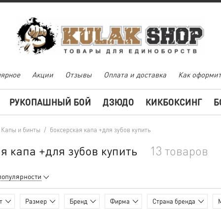
ярное
Акции
Отзывы
Оплата и доставка
Как оформит
РУКОПАШНЫЙ БОЙ
ДЗЮДО
КИКБОКСИНГ
Б
Капы и бинты
/
боксерская капа +для зубов купить
я капа +для зубов купить
13 товаров
популярности
т
Размер
Бренд
Фирма
Страна бренда