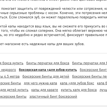
 помогает защитить от повреждений челюсти или сотрясения, ког
ные серьезные проблемы с носом. Конечно, эти потрясения нельз
ться. Если сломался зуб, он может параллельно повредить мягки
щитой капы находится ваш язык, вы не сможете его прикусить во
 того, чтобы их сломал соперник. Она мягко облегает верхнюю ч
 но это неудобно и редко встречается), фиксирует правильное 
ет-магазине есть надежные капы для ваших зубов.
я бокса купить
бинты перчатки для бокса
бинты перчатки для 
ь недорого
боксерская капа +для зубов купить
боксерские бинт
ты 4.5 метра
боксерские бинты для детей
боксерские бинты пе
ерские бинты
для чего нужна капа
капа +для зубов бокс
капа 
 для детей купить
капы для карате
купить капу для бокса
луч
боксерские бинты
эластичный бинт боксерский