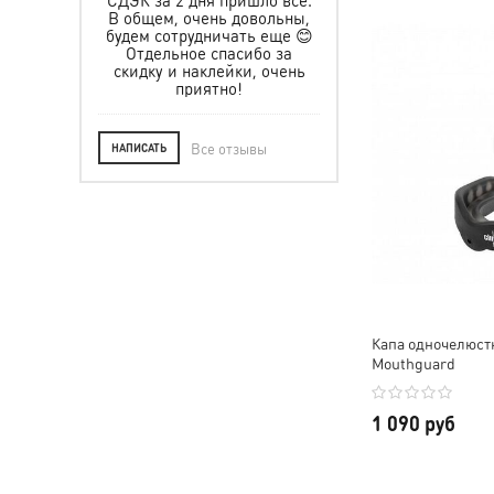
их числе.
твием!
В общем, очень довольны,
 в будущем
будем сотрудничать еще 😊
 другую
Отдельное спасибо за
 Всем ос!
скидку и наклейки, очень
приятно!
Все отзывы
НАПИСАТЬ
Капа одночелюстн
Mouthguard
1 090 руб