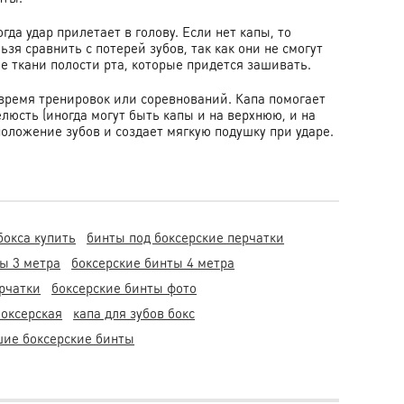
да удар прилетает в голову. Если нет капы, то
я сравнить с потерей зубов, так как они не смогут
е ткани полости рта, которые придется зашивать.
 время тренировок или соревнований. Капа помогает
елюсть (иногда могут быть капы и на верхнюю, и на
положение зубов и создает мягкую подушку при ударе.
бокса купить
бинты под боксерские перчатки
ы 3 метра
боксерские бинты 4 метра
рчатки
боксерские бинты фото
боксерская
капа для зубов бокс
шие боксерские бинты