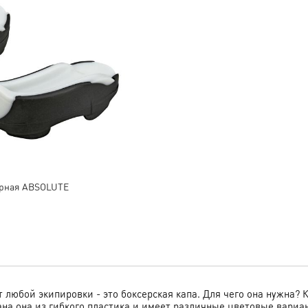
чёрная ABSOLUTE
любой экипировки - это боксерская капа. Для чего она нужна? К
ана она из гибкого пластика и имеет различные цветовые вариа