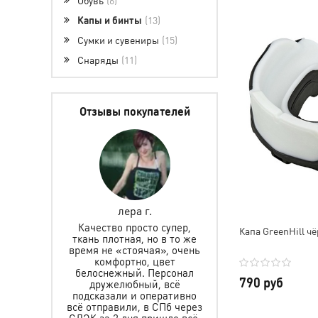
Капы и бинты
13
Сумки и сувениры
15
Снаряды
11
Отзывы покупателей
лпакова
лера г.
Елена Горетов
а сумку!
Качество просто супер,
Капа GreenHill 
 быстро,
ткань плотная, но в то же
Заказывали защит
ддерживали
время не «стоячая», очень
шлем для мальчика,
али на все
комфортно, цвет
подошло. Спасибо
Отличный
белоснежный. Персонал
быструю доставку,
790 руб
е качество,
дружелюбный, всё
помощь в выборе. Ре
обная и
подсказали и оперативно
очень рад. Желаем
я. Ношу на
всё отправили, в СПб через
много клиентов, а мы
с большим
СДЭК за 2 дня пришло всё.