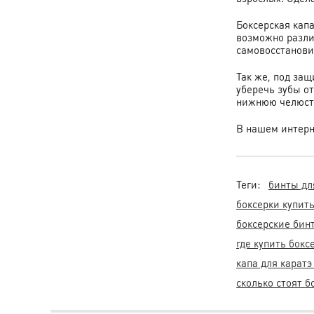
Боксерская капа
возможно различ
самовосстанови
Так же, под за
уберечь зубы от
нижнюю челюсть,
В нашем интерн
Теги:
бинты дл
боксерки купит
боксерские бин
где купить бокс
капа для каратэ
сколько стоят 