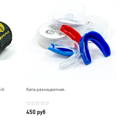
ill
Капа разноцветная.
450 руб