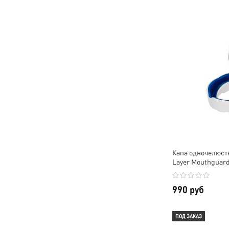
Капа одночелюстн
Layer Mouthguar
990 руб
ПОД ЗАКАЗ