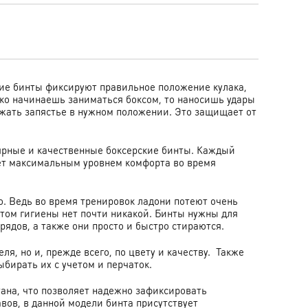
кие бинты фиксируют правильное положение кулака,
ько начинаешь заниматься боксом, то наносишь удары
ержать запястье в нужном положении. Это защищает от
лярные и качественные боксерские бинты. Каждый
ет максимальным уровнем комфорта во время
но. Ведь во время тренировок ладони потеют очень
этом гигиены нет почти никакой. Бинты нужны для
рядов, а также они просто и быстро стираются.
я, но и, прежде всего, по цвету и качеству. Также
ыбирать их с учетом и перчаток.
тана, что позволяет надежно зафиксировать
вов, в данной модели бинта присутствует