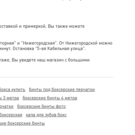
доставкой и примеркой, Вы также можете
оторная" и "Нижегородская". От Нижегородской можно
минут. Остановка "5-ая Кабельная улица".
4 этаже, Вы увидете наш магазин с большими
бокса купить
бинты под боксерские перчатки
ы 3 метра
боксерские бинты 4 метра
рчатки
боксерские бинты фото
 боксерская
капа для зубов бокс
шие боксерские бинты