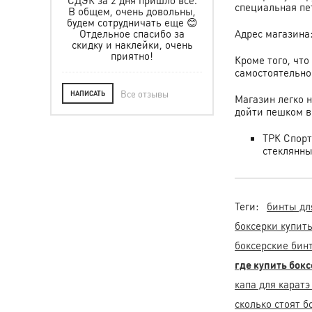
их числе.
специальная пе
твием!
В общем, очень довольны,
 в будущем
будем сотрудничать еще 😊
 другую
Отдельное спасибо за
Адрес магазина
 Всем ос!
скидку и наклейки, очень
приятно!
Кроме того, чт
самостоятельно 
Все отзывы
НАПИСАТЬ
Магазин легко 
дойти пешком вс
ТРК Спорт
стеклянн
Теги:
бинты дл
боксерки купит
боксерские бин
где купить бок
капа для каратэ
сколько стоят 