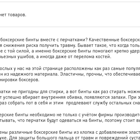
нет товаров.
 боксерские бинты вместе с перчатками? Качественные боксерс
я снижения риска получить травму. Бывает такое, что когда тол
 не с той силой, а именно боксерские бинты помогают крепко уд
рьезных ушибов, а иногда даже от перелома костей.
рослых у нас на этой странице расположены как раз самые попу
ен из надежного материала.
Эластичны, прочны, что обеспечива
енировки боксеров.
атки не пригодны для стирки, а вот бинты как раз стирать мож
а
Надежда Гегина
Инкогнито 0627
от успешно вбирает внутренняя обивка, появляются запахи. При 
Заказываю не первый
Заказываем не первый раз
 раз собрать пот в себя и этим продлевают службу остальных сна
раз.Качество товаров-
именные пояса,
у и
отличное🥰🥰В этот раз
спортивный и
 все
рские бинты необходимо не только с учётом фирмы производител
доги рост 175Лёгкое,
тренировочный костюм ,
 за
прочное. СуперУже
все хорошего качества,
ывать, что перчатки будут одеваться на бинты, поэтому стоит в
 за
побывало в бою)Доставка
прошито аккуратно
бёнок
курьером, всё аккуратно.
рекомендую
лены различные боксерские бинты из хлопка с добавлением элас
 Вам
 уже в
руке. Для защиты большого пальца от травм и повреждений суста