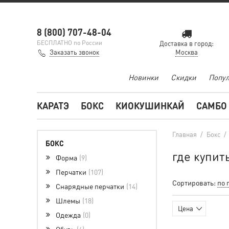
8 (800) 707-48-04
БЕСПЛАТНО по России
Доставка в город:
Заказать звонок
Москва
Новинки
Скидки
Попул
КАРАТЭ
БОКС
КИОКУШИНКАЙ
САМБО
Главная
/
Бокс
/
БОКС
где купит
Форма
9
Перчатки
107
Сортировать:
по 
Снарядные перчатки
14
Шлемы
18
Цена
Одежда
0
Обувь
6