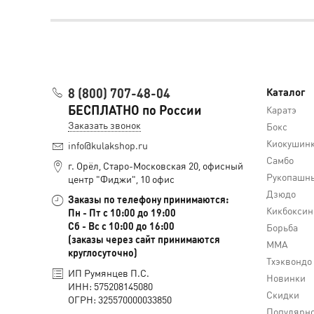
8 (800) 707-48-04
Каталог
БЕСПЛАТНО по России
Каратэ
Заказать звонок
Бокс
Киокушин
info@kulakshop.ru
Самбо
г. Орёл, Старо-Московская 20, офисный
Рукопашны
центр "Фиджи", 10 офис
Дзюдо
Заказы по телефону принимаются:
Кикбоксин
Пн - Пт с 10:00 до 19:00
Сб - Вс с 10:00 до 16:00
Борьба
(заказы через сайт принимаются
MMA
круглосуточно)
Тхэквондо
ИП Румянцев П.С.
Новинки
ИНН: 575208145080
Скидки
ОГРН: 325570000033850
Популярн