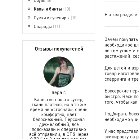
Капы и бинты
13
В этом разделе 
Сумки и сувениры
15
Снаряды
11
Зачем покупать
необходимое дл
Отзывы покупателей
не тем углом и
растяжений, се
Для детей и вз
товар изготовл
спарринга и тр
Боксерские перч
лпакова
лера г.
Елена Горетов
быстро. Весь п
а сумку!
Качество просто супер,
того, чтобы как
 быстро,
ткань плотная, но в то же
Заказывали защит
ддерживали
время не «стоячая», очень
шлем для мальчика,
Подбирать боксе
али на все
комфортно, цвет
подошло. Спасибо
Отличный
белоснежный. Персонал
необходимо учит
быструю доставку,
е качество,
дружелюбный, всё
помощь в выборе. Ре
обная и
подсказали и оперативно
У нас представ
очень рад. Желаем
я. Ношу на
всё отправили, в СПб через
много клиентов, а мы
экипировку на 
с большим
СДЭК за 2 дня пришло всё.