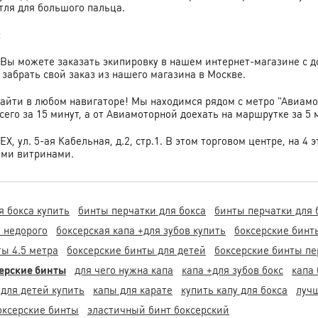
тля для большого пальца.
:
о Вы можете заказать экипировку в нашем интернет-магазине с 
забрать свой заказ из нашего магазина в Москве.
найти в любом навигаторе! Мы находимся рядом с метро "Авиам
его за 15 минут, а от Авиамоторной доехать на маршрутке за 5 
ЕХ, ул. 5-ая Кабельная, д.2, стр.1. В этом торговом центре, на 
ыми витринами.
я бокса купить
бинты перчатки для бокса
бинты перчатки для 
ь недорого
боксерская капа +для зубов купить
боксерские бинт
ты 4.5 метра
боксерские бинты для детей
боксерские бинты пе
серские бинты
для чего нужна капа
капа +для зубов бокс
капа
 для детей купить
капы для карате
купить капу для бокса
луч
боксерские бинты
эластичный бинт боксерский