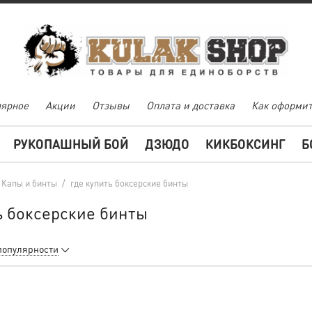
ярное
Акции
Отзывы
Оплата и доставка
Как оформит
РУКОПАШНЫЙ БОЙ
ДЗЮДО
КИКБОКСИНГ
Б
Капы и бинты
/
где купить боксерские бинты
ь боксерские бинты
популярности