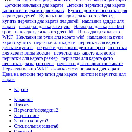
Детские накладки для карате
Детские перчатки для каратэ
защитные перчатки для каратэ
Купить детские перчатки для
каратэ для детей
Купить накладки для каратэ ребенку
купить перчатки для каратэ для детей
накладки адидас для
каратэ
накладки для карате цена
Накладки для каратэ best
sport
накладки для каратэ green hill
Накладки для каратэ
WKF
Накладки на руки для каратэ wkf
накладки на руки
каратэ купить
перчатки для карате
перчатки для карате
детские купить
перчатки для карате детские цена
перчатки
для каратэ виды москва
перчатки для каратэ для детей
перчатки для каратэ размер
перчатки для каратэ фото
перчатки для каратэ цена
перчатки для спаррингов карате
Перчатки каратэ WKF
сколько стоят перчатки для карате
Цена на детские перчатки для карате
щитки и перчатки для
карате
Каратэ
Кимоно
5
Пояса
6
Перчатки/накладки
12
Защита ног
7
Защита корпуса
3
Специальная защита
8
Одежда
4