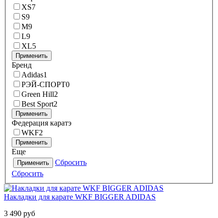
XS
7
S
9
М
9
L
9
XL
5
Применить
Бренд
Adidas
1
РЭЙ-СПОРТ
0
Green Hill
2
Best Sport
2
Применить
Федерация каратэ
WKF
2
Применить
Еще
Сбросить
Применить
Сбросить
Накладки для карате WKF BIGGER ADIDAS
3 490 руб