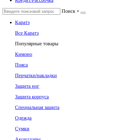
Кредит/Рассрочка
Поиск
×
Каратэ
Все Каратэ
Популярные товары
Кимоно
Пояса
Перчатки/накладки
Защита ног
Защита корпуса
Специальная защита
Одежда
Сумки
Аксессуары