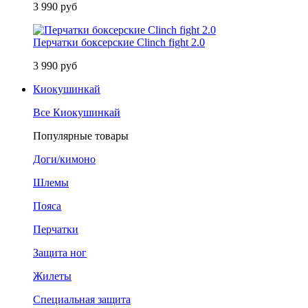
3 990 руб
Перчатки боксерские Clinch fight 2.0
3 990 руб
Киокушинкай
Все Киокушинкай
Популярные товары
Доги/кимоно
Шлемы
Пояса
Перчатки
Защита ног
Жилеты
Специальная защита