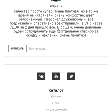
лера г.
но
Качество просто супер, ткань плотная, но в то же
.
время не «стоячая», очень комфортно, цвет
ая и
белоснежный. Персонал дружелюбный, всё
по
м
подсказали и оперативно всё отправили, в СПб через
ту
СДЭК за 2 дня пришло всё. В общем, очень довольны,
будем сотрудничать еще 😊Отдельное спасибо за
скидку и наклейки, очень приятно!
Все отзывы
НАПИСАТЬ
Каталог
Каратэ
Бокс
Киокушинкай