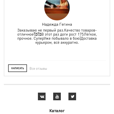
Надежда Гегина
Заказываю не первый раз.Качество товаров-
отличное🥰🥰В этот раз доги рост 175Лёгкое,
спо
е
прочное. СуперУже побывало в бою)Доставка
ь в
курьером, всё аккуратно.
о
Все отзывы
НАПИСАТЬ
Каталог