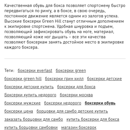
Качественная обувь для бокса позволяет спортсмену быстро
передвигаться по рингу, а в боксе, в свою очередь,
постоянное движение является одним из залогов успеха.
Высокие боксерки Green Hill станут отличным дополнением
к экипировке спортсмена. Удобная шнуровка и подъем,
позволяющий зафиксировать обувь на ноге, материал,
позволяющий коже ног дышать – все эти качества
позволяют боксеркам занять достойное место в экипировке
каждого боксера.
Теги:
боксерки everlast
боксерки green
боксерки green hill
боксерки грин хилл
боксерки детские
боксерки детские купить
боксерки для бокса
Боксерки купить недорого
боксерки москва
боксерки мужские
боксерки недорого
боксерки обувь
боксерки цена
борцовки для самбо детские купить
заказать борцовки для самбо
купить боксерки для бокса
купить борцовки самбовки
магазин боксерок