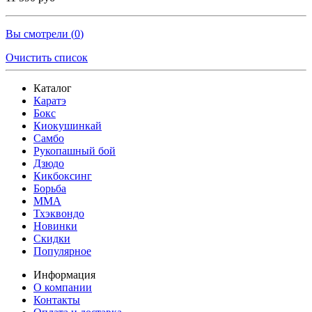
Вы смотрели (
0
)
Очистить список
Каталог
Каратэ
Бокс
Киокушинкай
Самбо
Рукопашный бой
Дзюдо
Кикбоксинг
Борьба
MMA
Тхэквондо
Новинки
Скидки
Популярное
Информация
О компании
Контакты