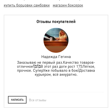
купить борцовки самбовки
магазин боксерок
Отзывы покупателей
Надежда Гегина
Заказываю не первый раз.Качество товаров-
отличное🥰🥰В этот раз доги рост 175Лёгкое,
спо
е
прочное. СуперУже побывало в бою)Доставка
ь в
курьером, всё аккуратно.
о
Все отзывы
НАПИСАТЬ