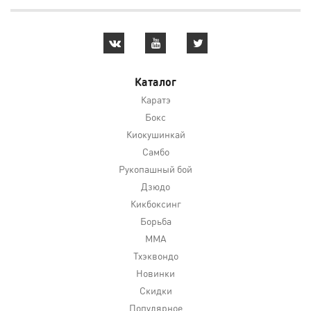
Каталог
Каратэ
Бокс
Киокушинкай
Самбо
Рукопашный бой
Дзюдо
Кикбоксинг
Борьба
MMA
Тхэквондо
Новинки
Скидки
Популярное