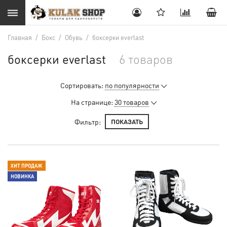
Главная
/
Бокс
/
Обувь
/
боксерки everlast
боксерки everlast
6 товаров
Сортировать:
по популярности
На странице:
30 товаров
Фильтр:
ПОКАЗАТЬ
ХИТ ПРОДАЖ
НОВИНКА