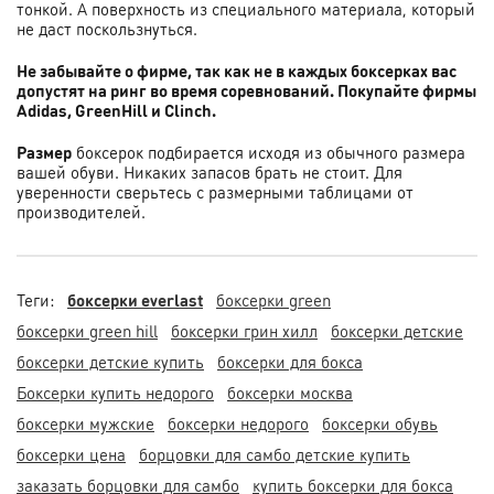
тонкой. А поверхность из специального материала, который
не даст поскользнуться.
Не забывайте о фирме, так как не в каждых боксерках вас
допустят на ринг во время соревнований. Покупайте фирмы
Adidas, GreenHill и Clinch.
Размер
боксерок подбирается исходя из обычного размера
вашей обуви. Никаких запасов брать не стоит. Для
уверенности сверьтесь с размерными таблицами от
производителей.
Теги:
боксерки everlast
боксерки green
боксерки green hill
боксерки грин хилл
боксерки детские
боксерки детские купить
боксерки для бокса
Боксерки купить недорого
боксерки москва
боксерки мужские
боксерки недорого
боксерки обувь
боксерки цена
борцовки для самбо детские купить
заказать борцовки для самбо
купить боксерки для бокса