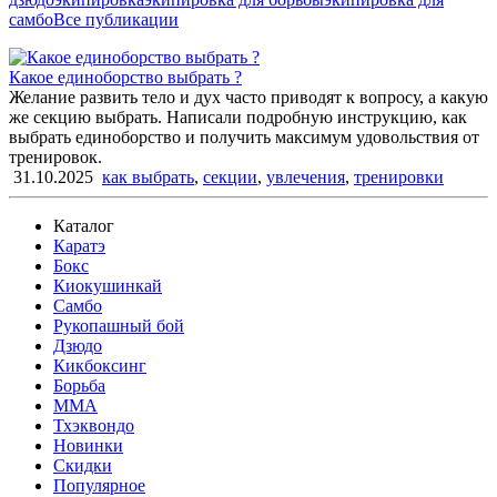
самбо
Все публикации
Какое единоборство выбрать ?
Желание развить тело и дух часто приводят к вопросу, а какую
же секцию выбрать. Написали подробную инструкцию, как
выбрать единоборство и получить максимум удовольствия от
тренировок.
31.10.2025
как выбрать
,
секции
,
увлечения
,
тренировки
Каталог
Каратэ
Бокс
Киокушинкай
Самбо
Рукопашный бой
Дзюдо
Кикбоксинг
Борьба
MMA
Тхэквондо
Новинки
Скидки
Популярное