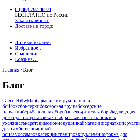
8 (800) 707-48-04
БЕСПЛАТНО по России
Заказать звонок
Доставка в город:
…
Личный кабинет
Избранное
…
Сравнение
…
Корзина
…
Главная
/
Блог
Блог
Green Hill
wkf
арб
армейский рукопашный
бой
бокс
боксерки
боксерская груша
боксерские
перчатки
борьба
вольная борьба
греко-римская борьба
дзюдо
для
детей
доги
защита
как
как выбрать
как завязать пояс
как
ухаживать
карате
кимоно
киокушинкай
магазин
перчатки
перчатк
для самбо
рукопашный
бой
самбо
самбовка
секции
тренировки
увлечения
форма для
дзюдо
экипировка
экипировка для борьбы
экипировка для