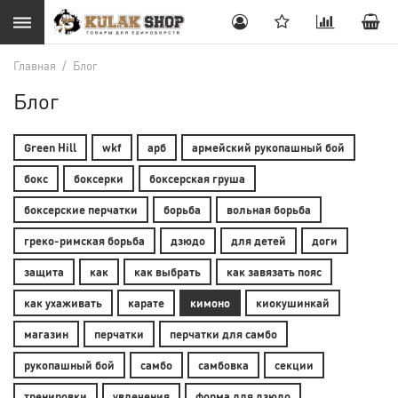
Главная
/
Блог
Блог
Green Hill
wkf
арб
армейский рукопашный бой
бокс
боксерки
боксерская груша
боксерские перчатки
борьба
вольная борьба
греко-римская борьба
дзюдо
для детей
доги
защита
как
как выбрать
как завязать пояс
как ухаживать
карате
кимоно
киокушинкай
магазин
перчатки
перчатки для самбо
рукопашный бой
самбо
самбовка
секции
тренировки
увлечения
форма для дзюдо