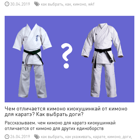
30.04.2019
как выбрать
,
как
,
кимоно
,
wkf
Чем отличается кимоно киокушинкай от кимоно
для каратэ? Как выбрать доги?
Рассказываем. чем кимоно для каратэ киокушинкай
отличается от кимоно для других единоборств
26.04.2019
как выбрать
,
как ухаживать
,
карате
,
кимоно
,
доги
,