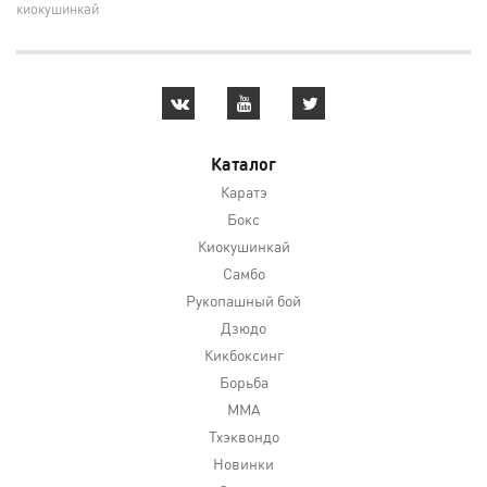
киокушинкай
Каталог
Каратэ
Бокс
Киокушинкай
Самбо
Рукопашный бой
Дзюдо
Кикбоксинг
Борьба
MMA
Тхэквондо
Новинки