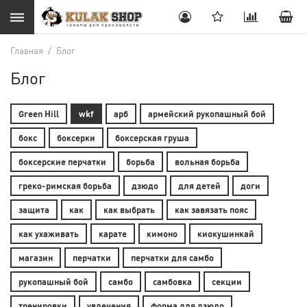
Главная
/
Блог
Блог
Green Hill
wkf
арб
армейский рукопашный бой
бокс
боксерки
боксерская груша
боксерские перчатки
борьба
вольная борьба
греко-римская борьба
дзюдо
для детей
доги
защита
как
как выбрать
как завязать пояс
как ухаживать
карате
кимоно
киокушинкай
магазин
перчатки
перчатки для самбо
рукопашный бой
самбо
самбовка
секции
тренировки
увлечения
форма для дзюдо