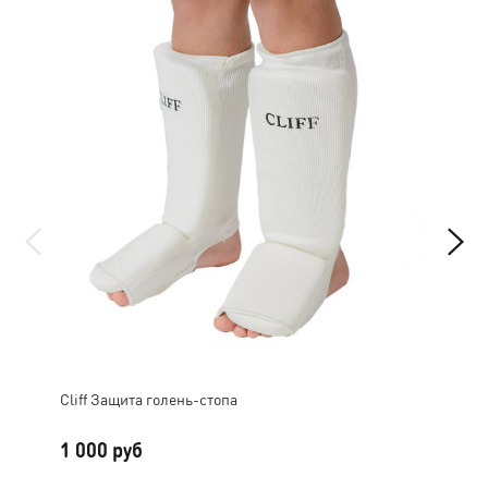
Cliff Защита голень-стопа
Cум
1 000 руб
2 