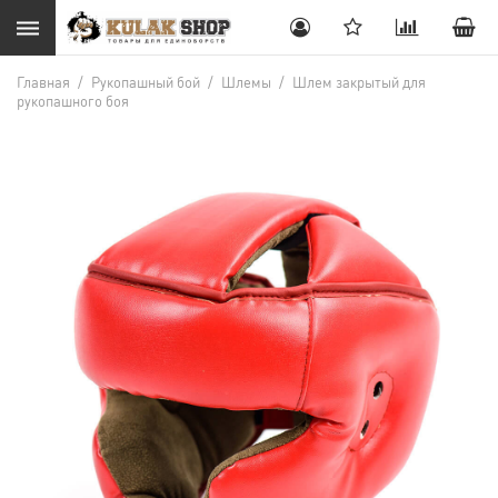
Главная
/
Рукопашный бой
/
Шлемы
/
Шлем закрытый для
рукопашного боя