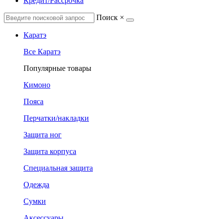
Кредит/Рассрочка
Поиск
×
Каратэ
Все Каратэ
Популярные товары
Кимоно
Пояса
Перчатки/накладки
Защита ног
Защита корпуса
Специальная защита
Одежда
Сумки
Аксессуары