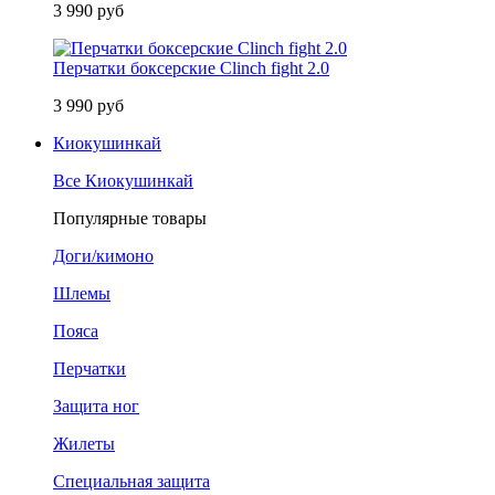
3 990 руб
Перчатки боксерские Clinch fight 2.0
3 990 руб
Киокушинкай
Все Киокушинкай
Популярные товары
Доги/кимоно
Шлемы
Пояса
Перчатки
Защита ног
Жилеты
Специальная защита