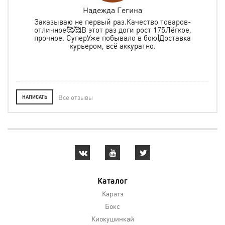
Надежда Гегина
Заказываю не первый раз.Качество товаров-
отличное🥰🥰В этот раз доги рост 175Лёгкое,
спо
е
прочное. СуперУже побывало в бою)Доставка
ь в
курьером, всё аккуратно.
о
Все отзывы
НАПИСАТЬ
Каталог
Каратэ
Бокс
Киокушинкай