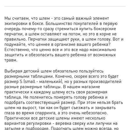
Мы считаем, что шлем - это самый важный элемент
экипировки в боксе. Большинство покупателей в первую
очередь почему-то сразу стремиться купить боксерские
перчатки, а шлем оставляют на потом, но это в корне не
правильно. Перчатки защищают руки, а шлем голову. Вот и
подумайте, что ценнее в организме вашего ребенка?
Естественно, что ценно все и это все надо максимально
защитить и обезопасить вашего ребенка от возможных
травм.
Выбирая детский шлем обязательно пользуйтесь
размерными таблицами. Конечно, скорее всего это будет
размер S (small - маленький), но у разных производителей
разные размерные таблицы. В нашем магазине
практически к каждому шлему есть своя размерная
таблица. Не поленитесь померять голову ребенка и
подобрать соотвествующий размер. При этом нельзя брать
шлем на вырост, так как он будет съезжать и закрывать
глаза во время спарринга, а это очень небезопасно.
Практически все детские шлемы имеют несколько
вариантов регулировки - веревка сверху или липучки на
затылке и подбородке. Подогнать шлем можно всегда, но