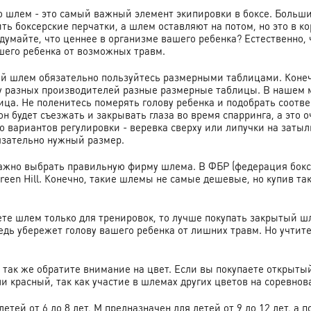
о шлем - это самый важный элемент экипировки в боксе. Больши
ть боксерские перчатки, а шлем оставляют на потом, но это в 
одумайте, что ценнее в организме вашего ребенка? Естественно,
шего ребенка от возможных травм.
й шлем обязательно пользуйтесь размерными таблицами. Конечно,
 у разных производителей разные размерные таблицы. В нашем 
ица. Не поленитесь померять голову ребенка и подобрать соотв
 он будет съезжать и закрывать глаза во время спарринга, а это
о вариантов регулировки - веревка сверху или липучки на затыл
язательно нужный размер.
ажно выбрать правильную фирму шлема. В ФБР (федерация бокс
 Green Hill. Конечно, такие шлемы не самые дешевые, но купив т
ете шлем только для тренировок, то лучше покупать закрытый ш
едь убережет голову вашего ребенка от лишних травм. Но учтит
так же обратите внимание на цвет. Если вы покупаете открытый
и красный, так как участие в шлемах других цветов на соревно
детей от 6 до 8 лет, M предназначен для детей от 9 до 12 лет, а 