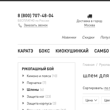
8 (800) 707-48-04
БЕСПЛАТНО по России
Доставка в город:
Заказать звонок
Москва
Новинки
Скидки
Попул
КАРАТЭ
БОКС
КИОКУШИНКАЙ
САМБО
Главная
/
Рукопа
РУКОПАШНЫЙ БОЙ
шлем для 
Кимоно и пояса
10
Перчатки
7
Сортировать:
по 
Шлемы
6
Защита ног
23
Цена
Цве
Защита корпуса
3
Специальная защита
12