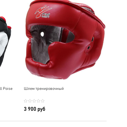
их числе.
м!
В общем, очень довольны,
удущем
будем сотрудничать еще 😊
гую
Отдельное спасибо за
м ос!
скидку и наклейки, очень
приятно!
l Poise
Шлем тренировочный
3 900 руб