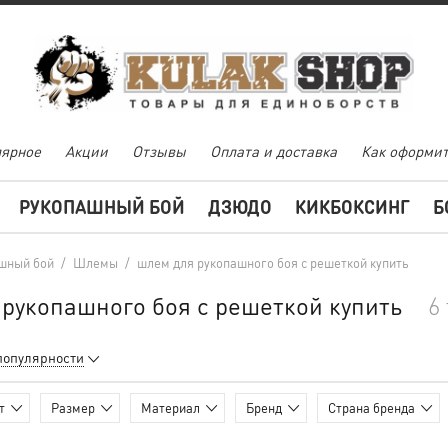
ярное
Акции
Отзывы
Оплата и доставка
Как оформит
РУКОПАШНЫЙ БОЙ
ДЗЮДО
КИКБОКСИНГ
Б
шный бой
/
Шлемы
/
шлем для рукопашного боя с решеткой купить
рукопашного боя с решеткой купить
6
популярности
т
Размер
Материал
Бренд
Страна бренда