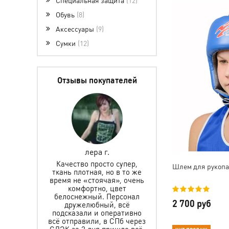
Обувь
8
Аксессуары
9
Сумки
12
Отзывы покупателей
лера г.
Елена Горетова
Надежд
ество просто супер,
Заказыва
Шлем для рукопаш
 плотная, но в то же
раз.Качес
Заказывали защиту и
 не «стоячая», очень
отличное🥰
шлем для мальчика, все
комфортно, цвет
доги рост
подошло. Спасибо за
оснежный. Персонал
прочное
быструю доставку, за
2 700 руб
ружелюбный, всё
побывало в
помощь в выборе. Ребёнок
казали и оперативно
курьером, в
очень рад. Желаем Вам
тправили, в СПб через
много клиентов, а мы уже в
за 2 дня пришло всё.