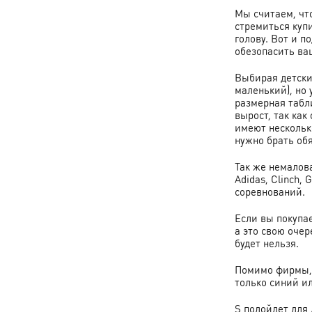
Мы считаем, чт
стремиться купи
голову. Вот и п
обезопасить ва
Выбирая детски
маленький), но
размерная табл
вырост, так как
имеют нескольк
нужно брать об
Так же немалов
Adidas, Clinch,
соревнований.
Если вы покупа
а это свою очер
будет нельзя.
Помимо фирмы, 
только синий ил
S подойдет для 