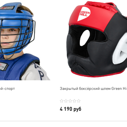
удовольствие
Обязательно в б
приобрету дру
продукцию. Все
эй-спорт
Закрытый боксёрский шлем Green Hil
4 190 руб