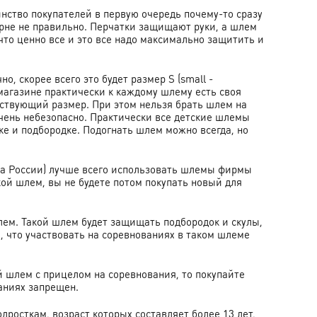
нство покупателей в первую очередь почему-то сразу
корне не правильно. Перчатки защищают руки, а шлем
 что ценно все и это все надо максимально защитить и
 скорее всего это будет размер S (small -
магазине практически к каждому шлему есть своя
ествующий размер. При этом нельзя брать шлем на
 очень небезопасно. Практически все детские шлемы
ке и подбородке. Подогнать шлем можно всегда, но
а России) лучше всего использовать шлемы фирмы
акой шлем, вы не будете потом покупать новый для
лем. Такой шлем будет защищать подбородок и скулы,
е, что участвовать на соревнованиях в таком шлеме
 шлем с прицелом на соревнования, то покупайте
ваниях запрещен.
подросткам, возраст которых составляет более 13 лет,