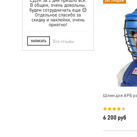
ХИТ ПРОДАЖ
их числе.
ем, очень довольны,
 сотрудничать еще 😊
ельное спасибо за
ку и наклейки, очень
приятно!
Все отзывы
НАПИСАТЬ
Шлем для АРБ р
6 200 руб