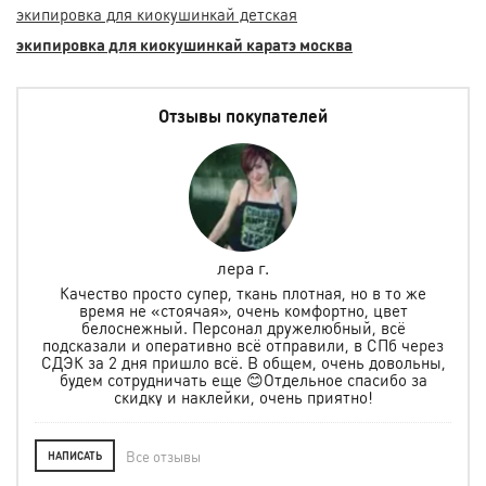
экипировка для киокушинкай детская
экипировка для киокушинкай каратэ москва
Отзывы покупателей
лера г.
но
Качество просто супер, ткань плотная, но в то же
.
время не «стоячая», очень комфортно, цвет
ая и
белоснежный. Персонал дружелюбный, всё
по
м
подсказали и оперативно всё отправили, в СПб через
ту
СДЭК за 2 дня пришло всё. В общем, очень довольны,
будем сотрудничать еще 😊Отдельное спасибо за
скидку и наклейки, очень приятно!
Все отзывы
НАПИСАТЬ