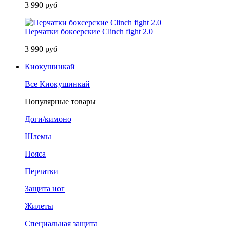
3 990 руб
Перчатки боксерские Clinch fight 2.0
3 990 руб
Киокушинкай
Все Киокушинкай
Популярные товары
Доги/кимоно
Шлемы
Пояса
Перчатки
Защита ног
Жилеты
Специальная защита