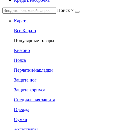
Кредит/Рассрочка
Поиск
×
Каратэ
Все Каратэ
Популярные товары
Кимоно
Пояса
Перчатки/накладки
Защита ног
Защита корпуса
Специальная защита
Одежда
Сумки
Аксессуары