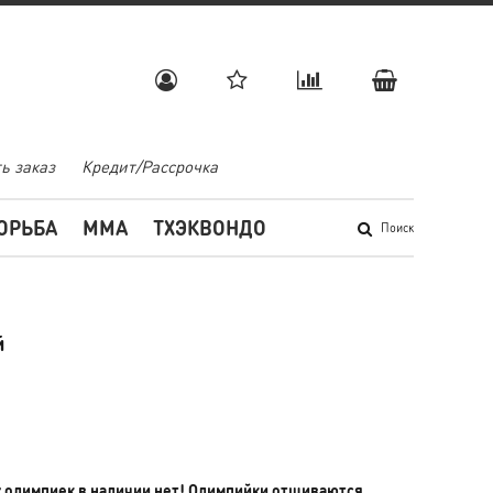
ь заказ
Кредит/Рассрочка
ОРЬБА
MMA
ТХЭКВОНДО
Поиск
й
х олимпиек в наличии нет! Олимпийки отшиваются