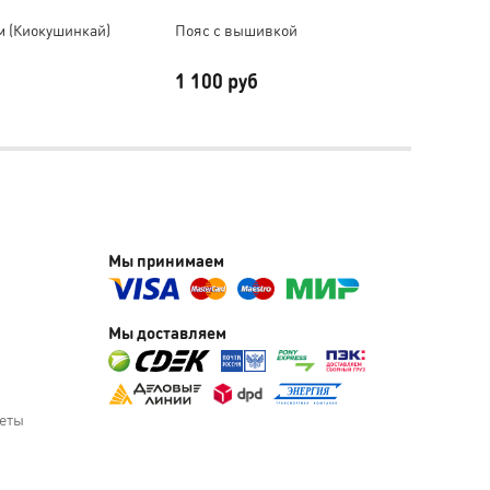
м (Киокушинкай)
Пояс с вышивкой
Компл
1 100 руб
8 10
9 000 р
Мы принимаем
Мы доставляем
веты