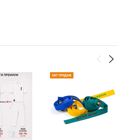
ХИТ ПРОДАЖ
СКИДКА