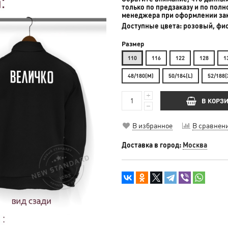
только по предзаказу и по пол
менеджера при оформлении за
Доступные цвета: розовый, фи
Размер
110
116
122
128
1
48/180(M)
50/184(L)
52/188(
В КОРЗ
В избранное
В сравнен
Доставка в город:
Москва