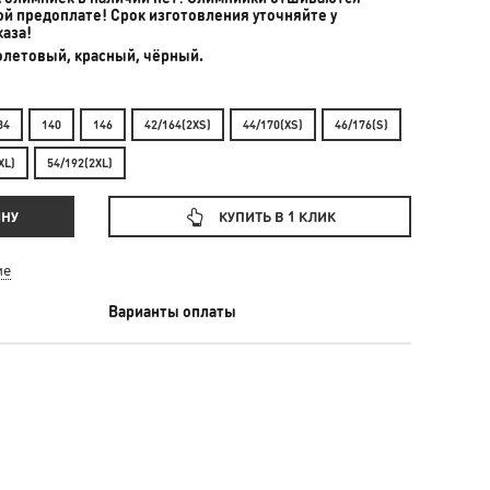
ной предоплате! Срок изготовления уточняйте у
каза!
олетовый, красный, чёрный.
34
140
146
42/164(2XS)
44/170(XS)
46/176(S)
XL)
54/192(2XL)
ИНУ
КУПИТЬ В 1 КЛИК
ие
Варианты оплаты