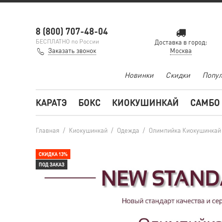
8 (800) 707-48-04
БЕСПЛАТНО по России
Доставка в город:
Заказать звонок
Москва
Новинки
Скидки
Попул
КАРАТЭ
БОКС
КИОКУШИНКАЙ
САМБО
Главная
/
Киокушинкай
/
Одежда
/
Олимпийка Киокушинкай
СКИДКА 13%
ПОД ЗАКАЗ