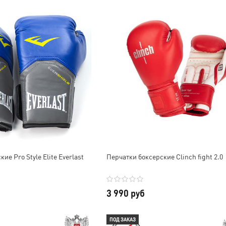
а
Надежда Гегина
Инкогнито 0627
ие Pro Style Elite Everlast
Перчатки боксерские Clinch fight 2.0
Заказываю не первый
Заказываем не первый раз
раз.Качество товаров-
именные пояса,
у и
отличное🥰🥰В этот раз
спортивный и
 все
доги рост 175Лёгкое,
тренировочный костюм ,
 за
3 990 руб
прочное. СуперУже
все хорошего качества,
 за
побывало в бою)Доставка
прошито аккуратно
бёнок
курьером, всё аккуратно.
рекомендую
 Вам
ПОД ЗАКАЗ
 уже в