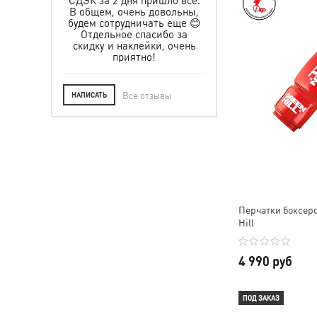
их числе.
твием!
В общем, очень довольны,
 в будущем
будем сотрудничать еще 😊
 другую
Отдельное спасибо за
 Всем ос!
скидку и наклейки, очень
приятно!
Все отзывы
НАПИСАТЬ
Перчатки боксерс
Hill
4 990 руб
ПОД ЗАКАЗ