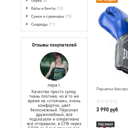
ХИТ ПРОДАЖ
Капы и бинты
13
Сумки и сувениры
15
Снаряды
11
Отзывы покупателей
лпакова
лера г.
Елена Горетов
Перчатки боксерск
а сумку!
Качество просто супер,
 быстро,
ткань плотная, но в то же
Заказывали защит
ддерживали
время не «стоячая», очень
шлем для мальчика,
али на все
комфортно, цвет
подошло. Спасибо
3 990 руб
Отличный
белоснежный. Персонал
быструю доставку,
е качество,
дружелюбный, всё
помощь в выборе. Ре
обная и
подсказали и оперативно
очень рад. Желаем
я. Ношу на
всё отправили, в СПб через
ПОД ЗАКАЗ
много клиентов, а мы
с большим
СДЭК за 2 дня пришло всё.