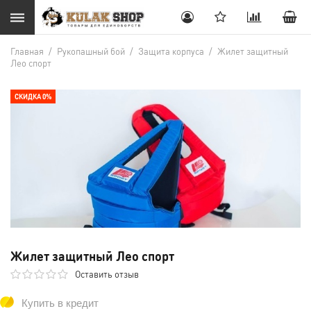
Главная
/
Рукопашный бой
/
Защита корпуса
/
Жилет защитный
Лео спорт
СКИДКА 0%
Жилет защитный Лео спорт
Оставить отзыв
Купить в кредит