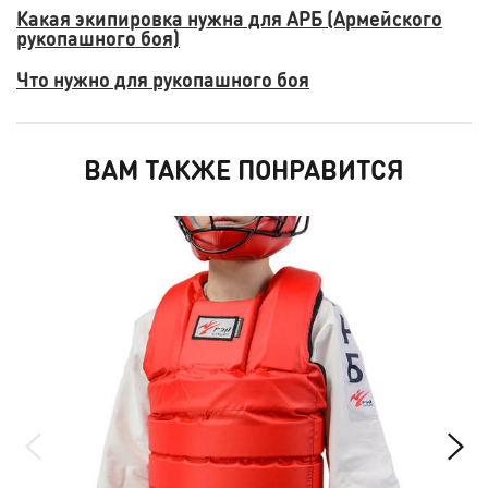
Какая экипировка нужна для АРБ (Армейского
рукопашного боя)
Что нужно для рукопашного боя
ВАМ ТАКЖЕ ПОНРАВИТСЯ
НО