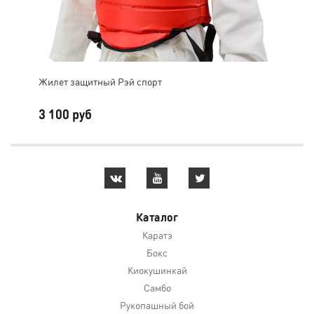
Жилет защитный Рэй спорт
Защ
3 100 руб
2 
Каталог
Каратэ
Бокс
Киокушинкай
Самбо
Рукопашный бой