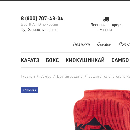
8 (800) 707-48-04
БЕСПЛАТНО по России
Доставка в город:
Заказать звонок
Москва
Новинки
Скидки
Попул
КАРАТЭ
БОКС
КИОКУШИНКАЙ
САМБО
Главная
/
Самбо
/
Другая защита
/
Защита голень-стопа K
НОВИНКА