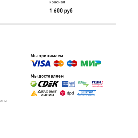
красная
чёрна
1 600 руб
1 60
Мы принимаем
Мы доставляем
веты