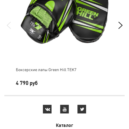
Боксерские лапы Green Hill TEK7
Лап
4 790 руб
1 
Каталог