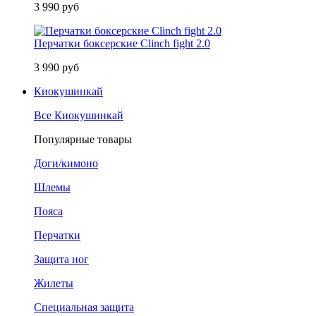
3 990 руб
Перчатки боксерские Clinch fight 2.0
3 990 руб
Киокушинкай
Все Киокушинкай
Популярные товары
Доги/кимоно
Шлемы
Пояса
Перчатки
Защита ног
Жилеты
Специальная защита