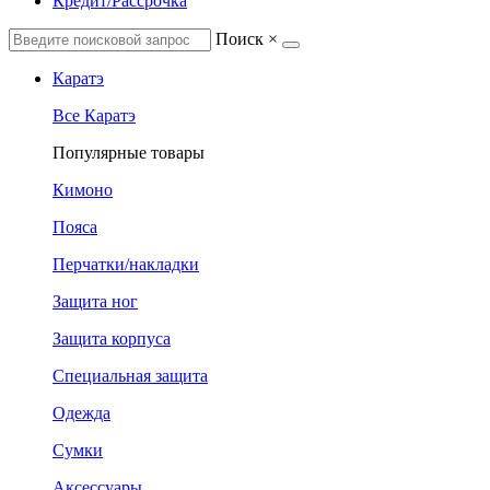
Кредит/Рассрочка
Поиск
×
Каратэ
Все Каратэ
Популярные товары
Кимоно
Пояса
Перчатки/накладки
Защита ног
Защита корпуса
Специальная защита
Одежда
Сумки
Аксессуары