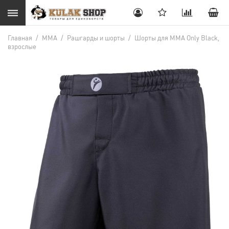
Главная
/
MMA
/
Рашгарды и шорты
/
Шорты для MMA Only Black,
взрослые