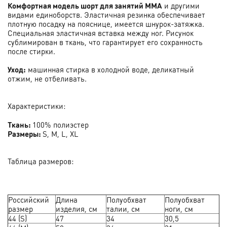
Комфортная модель шорт для занятий ММА
и другими
видами единоборств. Эластичная резинка обеспечивает
плотную посадку на пояснице, имеется шнурок-затяжка.
Специальная эластичная вставка между ног. Рисунок
сублимирован в ткань, что гарантирует его сохранность
после стирки.
Уход:
машинная стирка в холодной воде, деликатный
отжим, не отбеливать.
Характеристики:
Ткань:
100% полиэстер
Размеры:
S, M, L, XL
Таблица размеров:
Российский
Длина
Полуобхват
Полуобхват
размер
изделия, см
талии, см
ноги, см
44 (S)
47
34
30,5