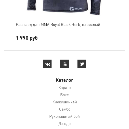
Рашгард для MMA Royal Black Herb, взрослый
Шор
1 990 руб
1 
Каталог
Каратэ
Бокс
Киокушинкай
Самбо
Рукопашный бой
Дзюдо