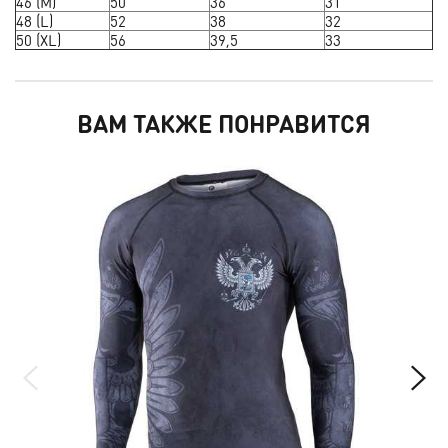
46 (M)
50
36
31
48 (L)
52
38
32
50 (XL)
56
39,5
33
ВАМ ТАКЖЕ ПОНРАВИТСЯ