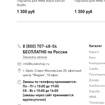
Перчатки для MMA Black Edition
Перчатки для MMA F
BoyBo
1 300 руб
1 300 руб
8 (800) 707-48-04
Каталог
БЕСПЛАТНО по России
Каратэ
Заказать звонок
Бокс
Киокушин
info@kulakshop.ru
Самбо
г. Орёл, Старо-Московская 20, офисный
Рукопашны
центр "Фиджи", 10 офис
Дзюдо
Заказы по телефону принимаются:
Кикбоксин
Пн - Пт с 10:00 до 19:00
Сб - Вс с 10:00 до 16:00
Борьба
(заказы через сайт принимаются
MMA
круглосуточно)
Тхэквондо