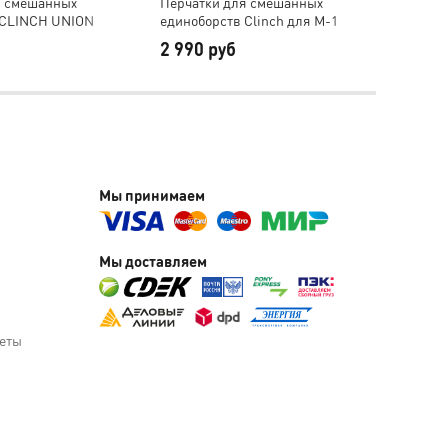
я смешанных
Перчатки для смешанных
Перча
 CLINCH UNION
единоборств Clinch для M-1
единоб
Global
Global
2 990 руб
2 99
Мы принимаем
Мы доставляем
веты