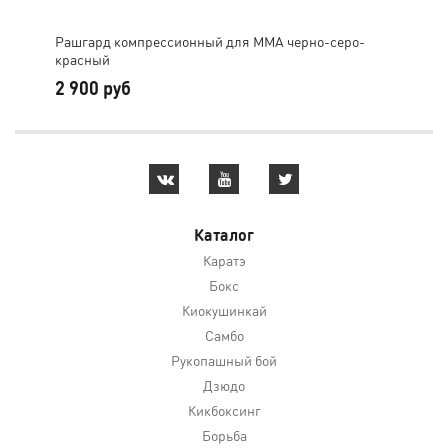
Рашгард компрессионный для ММА черно-серо-
Шор
красный
2 900 руб
2 
Каталог
Каратэ
Бокс
Киокушинкай
Самбо
Рукопашный бой
Дзюдо
Кикбоксинг
Борьба