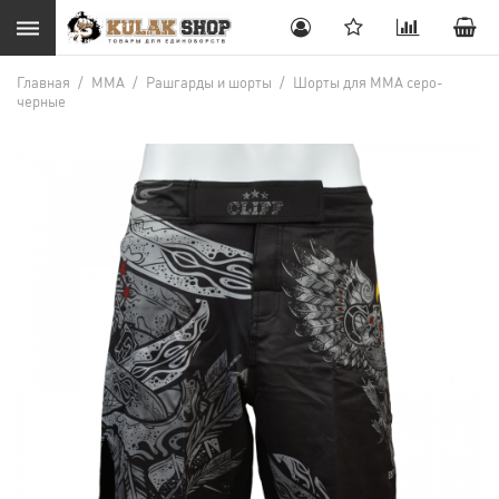
Главная
/
MMA
/
Рашгарды и шорты
/
Шорты для ММА серо-
черные