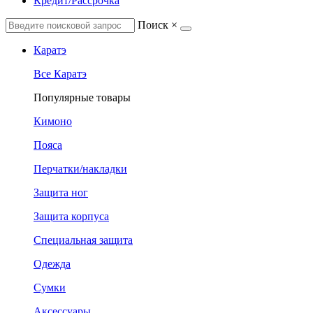
Кредит/Рассрочка
Поиск
×
Каратэ
Все Каратэ
Популярные товары
Кимоно
Пояса
Перчатки/накладки
Защита ног
Защита корпуса
Специальная защита
Одежда
Сумки
Аксессуары