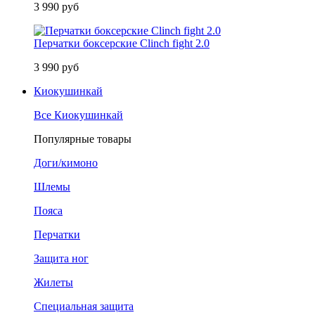
3 990 руб
Перчатки боксерские Clinch fight 2.0
3 990 руб
Киокушинкай
Все Киокушинкай
Популярные товары
Доги/кимоно
Шлемы
Пояса
Перчатки
Защита ног
Жилеты
Специальная защита