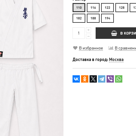
110
116
122
128
1
182
188
194
В КОРЗ
В избранное
В сравнен
Доставка в город:
Москва