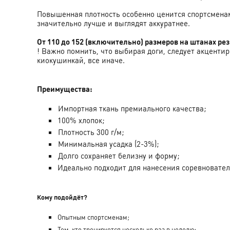
Повышенная плотность особенно ценится спортсменам
значительно лучше и выглядят аккуратнее.
От 110 до 152 (включительно) размеров на штанах ре
! Важно помнить, что выбирая доги, следует акцентир
киокушинкай, все иначе.
Преимущества:
И
мпортная ткань премиального качества;
100% хлопок;
П
лотность 300 г/м;
М
инимальная усадка (2-3%);
Д
олго сохраняет белизну и форму;
Идеально подходит для нанесения соревновате
Кому подойдёт?
Опытным спортсменам;
Тем, кто тренируется несколько раз в неделю;