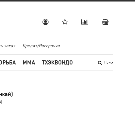
ь заказ
Кредит/Рассрочка
ОРЬБА
MMA
ТХЭКВОНДО
Поиск
нкай)
3)