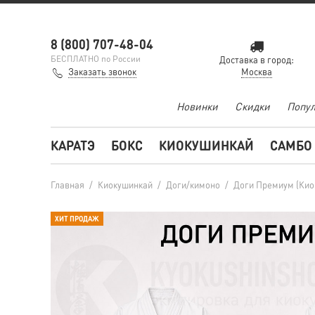
8 (800) 707-48-04
БЕСПЛАТНО по России
Доставка в город:
Заказать звонок
Москва
Новинки
Скидки
Попул
КАРАТЭ
БОКС
КИОКУШИНКАЙ
САМБО
Главная
/
Киокушинкай
/
Доги/кимоно
/
Доги Премиум (Кио
ХИТ ПРОДАЖ