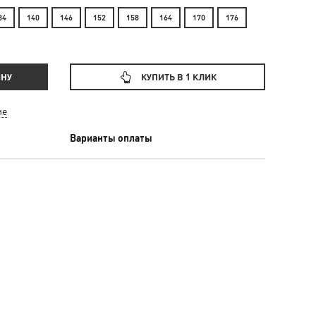
34
140
146
152
158
164
170
176
ИНУ
КУПИТЬ В 1 КЛИК
ие
Варианты оплаты