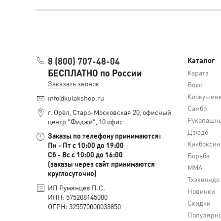
8 (800) 707-48-04
Каталог
БЕСПЛАТНО по России
Каратэ
Заказать звонок
Бокс
Киокушин
info@kulakshop.ru
Самбо
г. Орёл, Старо-Московская 20, офисный
Рукопашны
центр "Фиджи", 10 офис
Дзюдо
Заказы по телефону принимаются:
Кикбоксин
Пн - Пт с 10:00 до 19:00
Сб - Вс с 10:00 до 16:00
Борьба
(заказы через сайт принимаются
MMA
круглосуточно)
Тхэквондо
ИП Румянцев П.С.
Новинки
ИНН: 575208145080
Скидки
ОГРН: 325570000033850
Популярн