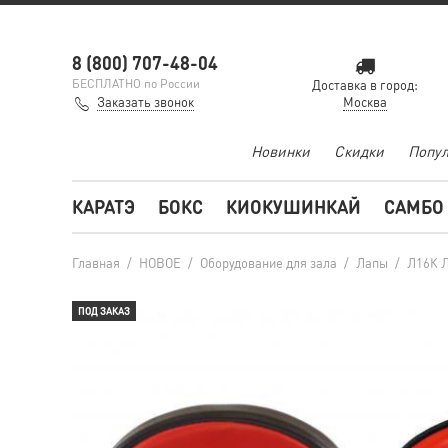
8 (800) 707-48-04
БЕСПЛАТНО по России
Доставка в город:
Заказать звонок
Москва
Новинки
Скидки
Попул
КАРАТЭ
БОКС
КИОКУШИНКАЙ
САМБО
Главная
/
НОВОЕ
/
Оборудование для зала
/
Лапы
/
Л16К Л
ПОД ЗАКАЗ