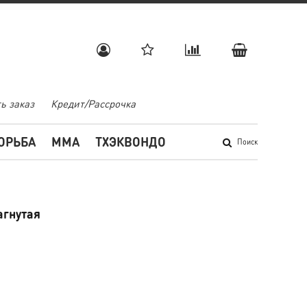
ь заказ
Кредит/Рассрочка
ОРЬБА
MMA
ТХЭКВОНДО
Поиск
агнутая