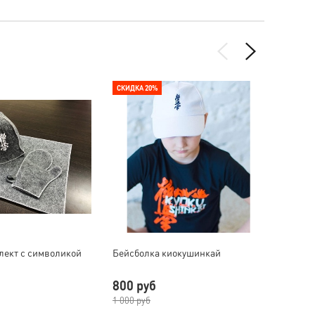
СКИДКА 20%
ПОД ЗА
лект с символикой
Бейсболка киокушинкай
Бинт б
800 руб
1 20
1 000 руб