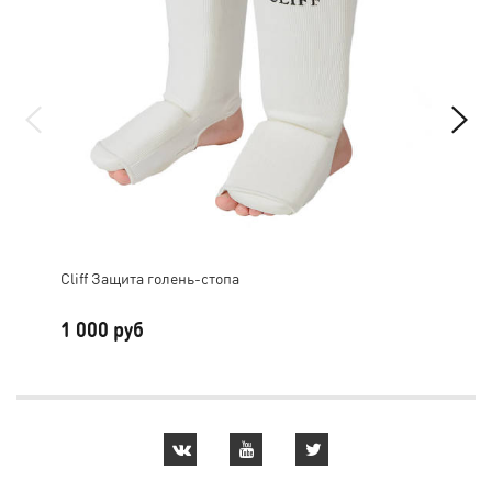
Cliff Защита голень-стопа
Cум
1 000 руб
2 