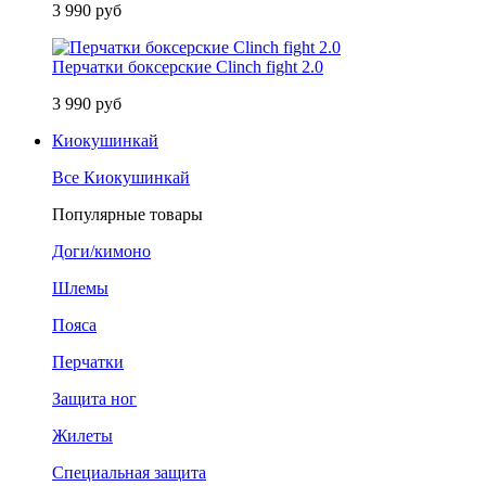
3 990 руб
Перчатки боксерские Clinch fight 2.0
3 990 руб
Киокушинкай
Все Киокушинкай
Популярные товары
Доги/кимоно
Шлемы
Пояса
Перчатки
Защита ног
Жилеты
Специальная защита