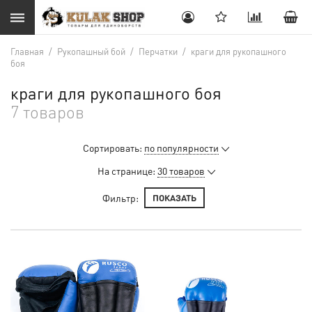
Главная
/
Рукопашный бой
/
Перчатки
/
краги для рукопашного
боя
краги для рукопашного боя
7 товаров
Сортировать:
по популярности
На странице:
30 товаров
Фильтр:
ПОКАЗАТЬ