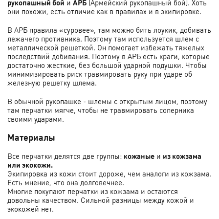
рукопашный бой
и
АРБ
(Армейский рукопашный бой). Хоть
они похожи, есть отличие как в правилах и в экипировке.
В АРБ правила «суровее», там можно бить лоукик, добивать
лежачего противника. Поэтому там используется шлем с
металлической решеткой. Он помогает избежать тяжелых
последствий добивания. Поэтому в АРБ есть краги, которые
достаточно жесткие, без большой ударной подушки. Чтобы
минимизировать риск травмировать руку при ударе об
железную решетку шлема.
В обычной рукопашке - шлемы с открытым лицом, поэтому
там перчатки мягче, чтобы не травмировать соперника
своими ударами.
Материалы
Все перчатки делятся две группы:
кожаные
и
из кожзама
или экокожи.
Экипировка из кожи стоит дороже, чем аналоги из кожзама.
Есть мнение, что она долговечнее.
Многие покупают перчатки из кожзама и остаются
довольны качеством. Сильной разницы между кожой и
экокожей нет.