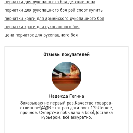
перчатки для рукопашного боя детские цена
перчатки для рукопашного боя рэй спорт купить
перчатки краги для армейского рукопашного боя
перчатки краги для рукопашного боя
цена перчаток для рукопашного боя
Отзывы покупателей
Надежда Гегина
Заказываю не первый раз.Качество товаров-
отличное🥰🥰В этот раз доги рост 175Лёгкое,
спо
е
прочное. СуперУже побывало в бою)Доставка
ь в
курьером, всё аккуратно.
о