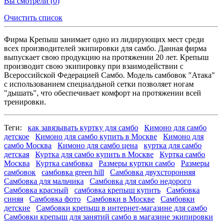
Вы смотрели (
0
)
Очистить список
Фирма Крепыш занимает одно из лидирующих мест среди
всех производителей экипировки для самбо. Данная фирма
выпускает свою продукцию на протяжении 20 лет. Крепыш
производит свою экипировку при взаимодействии с
Всероссийской Федерацией Самбо. Модель самбовок "Атака"
с использованием специалдьной сетки позволяет ногам
"дышать", что обеспечивает комфорт на протяжении всей
тренировки.
Теги:
как завязывать куртку для самбо
Кимоно для самбо
детское
Кимоно для самбо купить в Москве
Кимоно для
самбо Москва
Кимоно для самбо цена
куртка для самбо
детская
Куртка для самбо купить в Москве
Куртка самбо
Москва
Куртка самбовка
Размеры куртки самбо
Размеры
самбовок
самбовка green hill
Самбовка двухсторонняя
Самбовка для мальчика
Самбовка для самбо недорого
Самбовка красный
самбовка крепыш купить
Самбовка
синяя
Самбовка фото
Самбовки в Москве
Самбовки
детские
Самбовки крепыш в интернет-магазине для самбо
Самбовки крепыш для занятий самбо в магазине экипировки