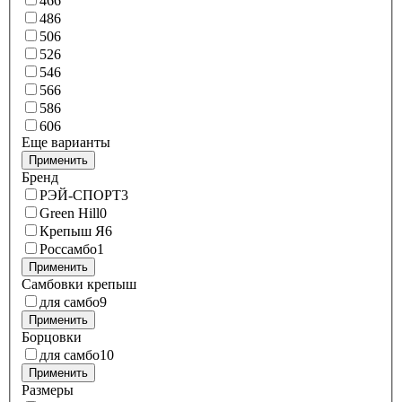
46
6
48
6
50
6
52
6
54
6
56
6
58
6
60
6
Еще варианты
Применить
Бренд
РЭЙ-СПОРТ
3
Green Hill
0
Крепыш Я
6
Россамбо
1
Применить
Самбовки крепыш
для самбо
9
Применить
Борцовки
для самбо
10
Применить
Размеры