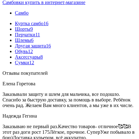
Самбовки купить в интернет-магазине
Самбо
Куртка самбо
16
Шорты
9
Перчатки
11
Шлемы
6
Другая защита
16
Обувь
12
Аксессуары
8
Сумки
12
Отзывы покупателей
Елена Горетова
Заказывали защиту и шлем для мальчика, все подошло.
Спасибо за быструю доставку, за помощь в выборе. Ребёнок
очень рад. Желаем Вам много клиентов, а мы уже в их числе.
Надежда Гегина
Заказываю не первый раз.Качество товаров- отличное🥰🥰В
этот раз доги рост 175Лёгкое, прочное. СуперУже побывало в
бою)Доставка курьером, всё аккуратно.