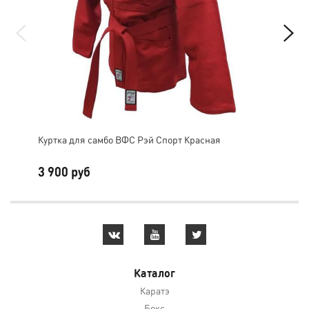
Куртка для самбо ВФС Рэй Спорт Красная
Кур
3 900 руб
3 
Каталог
Каратэ
Бокс