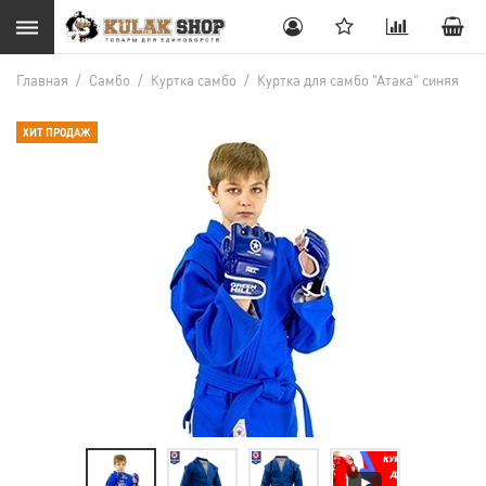
Главная
/
Самбо
/
Куртка самбо
/
Куртка для самбо "Атака" синяя
ХИТ ПРОДАЖ