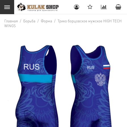
Главная
/
Борьба
/
Форма
/
Трико борцовское мужское HIGH TECH
WINGS