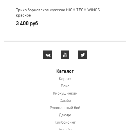
Трико борцовское мужское HIGH TECH WINGS
Три
красное
3 400 руб
3 
Каталог
Каратэ
Бокс
Киокушинкай
Самбо
Рукопашный бой
Дзюдо
Кикбоксинг
Борьба