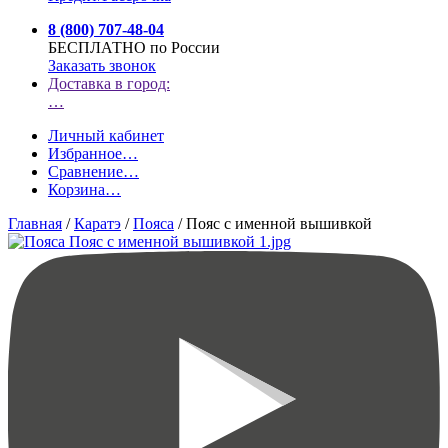
8 (800) 707-48-04
БЕСПЛАТНО по России
Заказать звонок
Доставка в город:
…
Личный кабинет
Избранное
…
Сравнение
…
Корзина
…
Главная
/
Каратэ
/
Пояса
/
Пояс с именной вышивкой