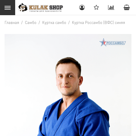
Главная
/
Самбо
/
Куртка самбо
/
Куртка Россамбо (ВФС) синяя