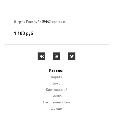
Шорты Россамбо (ВФС) красные
Шор
1 100 руб
1 
Каталог
Каратэ
Бокс
Киокушинкай
Самбо
Рукопашный бой
Дзюдо