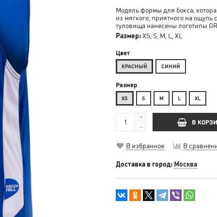
Модель формы для бокса, котора
из мягкого, приятного на ощупь
туловища нанесены логотипы GR
Размер:
XS, S, M, L, XL
Цвет
КРАСНЫЙ
СИНИЙ
Размер
XS
S
М
L
XL
В КОРЗ
В избранное
В сравнен
Доставка в город:
Москва