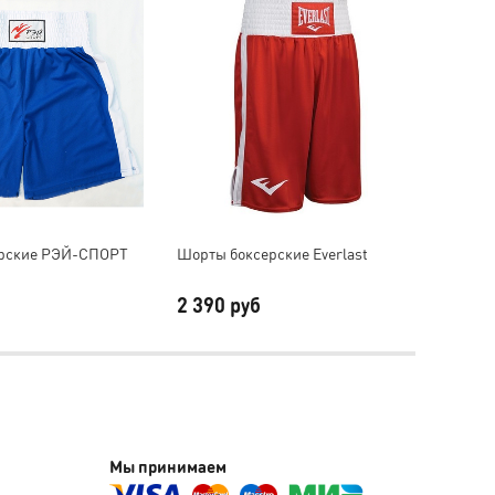
рские РЭЙ-СПОРТ
Шорты боксерские Everlast
Майка 
2 390 руб
2 39
Мы принимаем