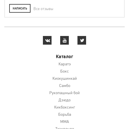
Все отзывы
НАПИСАТЬ
Каталог
Каратэ
Бокс
Киокушинкай
Самбо
Рукопашный бой
Дзюдо
Кикбоксинг
Борьба
MMA
Тхэквондо