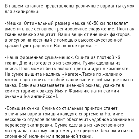
В нашем каталоге представлены различные варианты сумок
для экипировки:
-Мешки. Оптимальный размер мешка 48х58 см позволяет
вместить всё основное тренировочное снаряжение.
Плотная
ткань надёжно защитит Ваши вещи от внешних факторов,
а рисунок нанесенный с помощью высококачественной
краски будет радовать Вас долгое время. -
-Наша фирменная сумка-мешок. Сшита из плотной хб
ткани. Дно изготовлено из экокожи. Ручки сделаны из
пояса.
Пояс может быть любого цвета и идет в комплекте.
На сумке вышита надпись «Karate».Также по желанию
можно подготовить с любой надписью и с любым цветом на
заказ.
Если вы заказываете именной рюкзак, укажите в
комментариях к заказу Имя и Фамилию латинскимии
буквами (на английском).
-Большие сумки. Сумка со стильным принтом станет
отличным вариантом для каждого спортсмена.Наличие
несколько отделов позволит обеспечить удобное хранение и
переноску экипировки. Сумка сделана из качественного
материала, поэтому спортсмену не придется беспокоиться о
сломанной молнии или порванной ткани.