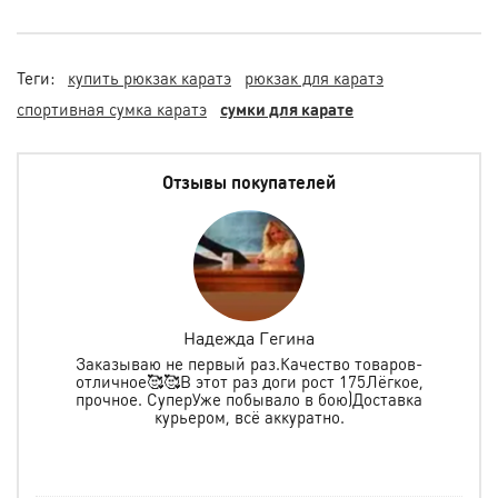
Теги:
купить рюкзак каратэ
рюкзак для каратэ
спортивная сумка каратэ
сумки для карате
Отзывы покупателей
Надежда Гегина
Заказываю не первый раз.Качество товаров-
отличное🥰🥰В этот раз доги рост 175Лёгкое,
спо
е
прочное. СуперУже побывало в бою)Доставка
ь в
курьером, всё аккуратно.
о