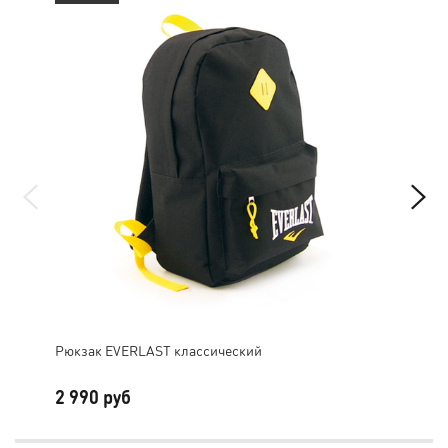
Рюкзак EVERLAST классический
Наб
2 990 руб
1 