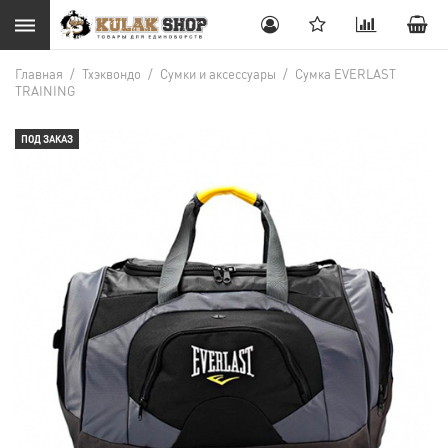
Главная
/
Тхэквондо
/
Сумки и аксессуары
/
Сумка EVERLAST
TRAINING
ПОД ЗАКАЗ