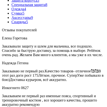
Защита корпуса
3
Специальная защита
8
Одежда
4
Сумки
5
Аксессуары
9
Снаряды
5
Отзывы покупателей
Елена Горетова
Заказывали защиту и шлем для мальчика, все подошло.
Спасибо за быструю доставку, за помощь в выборе. Ребёнок
очень рад. Желаем Вам много клиентов, а мы уже в их числе.
Надежда Гегина
Заказываю не первый раз.Качество товаров- отличное🥰🥰В
этот раз доги рост 175Лёгкое, прочное. СуперУже побывало в
бою)Доставка курьером, всё аккуратно.
Инкогнито 0627
Заказываем не первый раз именные пояса, спортивный и
тренировочный костюм , все хорошего качества, прошито
аккуратно рекомендую