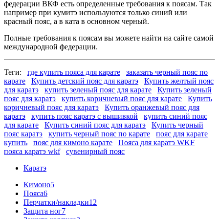
федерации ВКФ есть определенные требования к поясам. Так
например при кумитэ используются только синий или
красный пояс, а в ката в основном черный.
Полные требования к поясам вы можете найти на сайте самой
международной федерации.
Теги:
где купить пояса для карате
заказать черный пояс по
карате
Купить детский пояс для каратэ
Купить желтый пояс
для каратэ
купить зеленый пояс для карате
Купить зеленый
пояс для каратэ
купить коричневый пояс для карате
Купить
коричневый пояс для каратэ
Купить оранжевый пояс для
каратэ
купить пояс каратэ с вышивкой
купить синий пояс
для карате
Купить синий пояс для каратэ
Купить черный
пояс каратэ
купить черный пояс по карате
пояс для карате
купить
пояс для кимоно карате
Пояса для каратэ WKF
пояса каратэ wkf
сувенирный пояс
Каратэ
Кимоно
5
Пояса
6
Перчатки/накладки
12
Защита ног
7